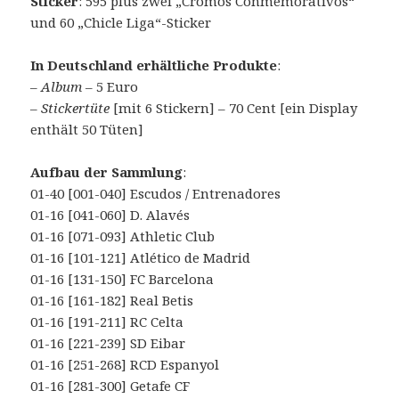
Sticker
: 595 plus zwei „Cromos Conmemorativos“
und 60 „Chicle Liga“-Sticker
In Deutschland erhältliche Produkte
:
–
Album
– 5 Euro
–
Stickertüte
[mit 6 Stickern] – 70 Cent [ein Display
enthält 50 Tüten]
Aufbau der Sammlung
:
01-40 [001-040] Escudos / Entrenadores
01-16 [041-060] D. Alavés
01-16 [071-093] Athletic Club
01-16 [101-121] Atlético de Madrid
01-16 [131-150] FC Barcelona
01-16 [161-182] Real Betis
01-16 [191-211] RC Celta
01-16 [221-239] SD Eibar
01-16 [251-268] RCD Espanyol
01-16 [281-300] Getafe CF