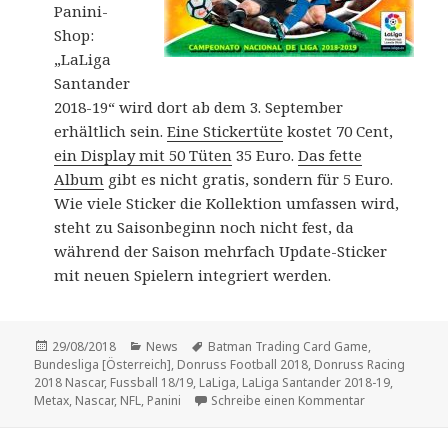
Panini-
Shop:
„LaLiga
Santander
2018-19“ wird dort ab dem 3. September
erhältlich sein.
Eine Stickertüte
kostet 70 Cent,
ein Display mit 50 Tüten
35 Euro.
Das fette
Album
gibt es nicht gratis, sondern für 5 Euro.
Wie viele Sticker die Kollektion umfassen wird,
steht zu Saisonbeginn noch nicht fest, da
während der Saison mehrfach Update-Sticker
mit neuen Spielern integriert werden.
Veröffentlicht
Kategorien
Schlagwörter
29/08/2018
News
Batman Trading Card Game
,
am
Bundesliga [Österreich]
,
Donruss Football 2018
,
Donruss Racing
2018 Nascar
,
Fussball 18/19
,
LaLiga
,
LaLiga Santander 2018-19
,
zu LaLiga, Bun
Metax
,
Nascar
,
NFL
,
Panini
Schreibe einen Kommentar