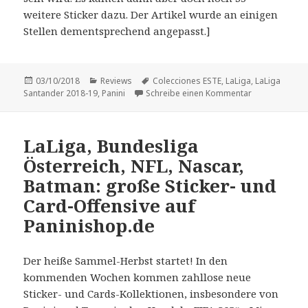
weitere Sticker dazu. Der Artikel wurde an einigen
Stellen dementsprechend angepasst.]
Veröffentlicht
Kategorien
Schlagwörter
03/10/2018
Reviews
Colecciones ESTE
,
LaLiga
,
LaLiga
am
zu Vorstellung
Santander 2018-19
,
Panini
Schreibe einen Kommentar
LaLiga, Bundesliga
Österreich, NFL, Nascar,
Batman: große Sticker- und
Card-Offensive auf
Paninishop.de
Der heiße Sammel-Herbst startet! In den
kommenden Wochen kommen zahllose neue
Sticker- und Cards-Kollektionen, insbesondere von