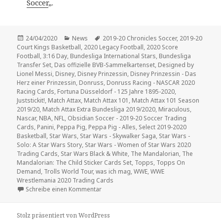
Soccer
„.
Veröffentlicht
Kategorien
Schlagwörter
24/04/2020
News
2019-20 Chronicles Soccer
,
2019-20
am
Court Kings Basketball
,
2020 Legacy Football
,
2020 Score
Football
,
3:16 Day
,
Bundesliga International Stars
,
Bundesliga
Transfer Set
,
Das offizielle BVB-Sammelkartenset
,
Designed by
Lionel Messi
,
Disney
,
Disney Prinzessin
,
Disney Prinzessin - Das
Herz einer Prinzessin
,
Donruss
,
Donruss Racing - NASCAR 2020
Racing Cards
,
Fortuna Düsseldorf - 125 Jahre 1895-2020
,
Juststickit!
,
Match Attax
,
Match Attax 101
,
Match Attax 101 Season
2019/20
,
Match Attax Extra Bundesliga 2019/2020
,
Miraculous
,
Nascar
,
NBA
,
NFL
,
Obsidian Soccer - 2019-20 Soccer Trading
Cards
,
Panini
,
Peppa Pig
,
Peppa Pig - Alles
,
Select 2019-2020
Basketball
,
Star Wars
,
Star Wars - Skywalker Saga
,
Star Wars -
Solo: A Star Wars Story
,
Star Wars - Women of Star Wars 2020
Trading Cards
,
Star Wars Black & White
,
The Mandalorian
,
The
Mandalorian: The Child Sticker Cards Set
,
Topps
,
Topps On
Demand
,
Trolls World Tour
,
was ich mag
,
WWE
,
WWE
Wrestlemania 2020 Trading Cards
zu News-Update mit massenhaft Neuheiten
Schreibe einen Kommentar
Stolz präsentiert von WordPress