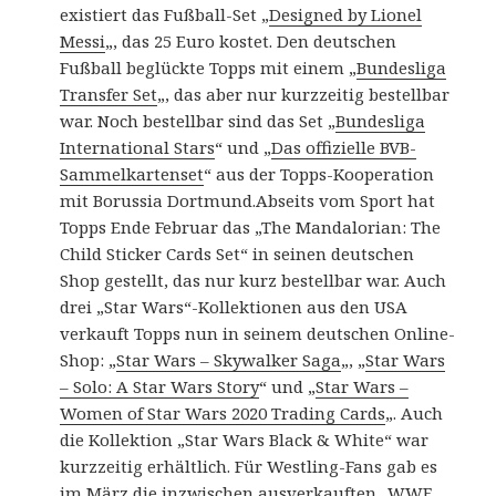
existiert das Fußball-Set „
Designed by Lionel
Messi
„, das 25 Euro kostet. Den deutschen
Fußball beglückte Topps mit einem „
Bundesliga
Transfer Set
„, das aber nur kurzzeitig bestellbar
war. Noch bestellbar sind das Set „
Bundesliga
International Stars
“ und „
Das offizielle BVB-
Sammelkartenset
“ aus der Topps-Kooperation
mit Borussia Dortmund.Abseits vom Sport hat
Topps Ende Februar das „The Mandalorian: The
Child Sticker Cards Set“ in seinen deutschen
Shop gestellt, das nur kurz bestellbar war. Auch
drei „Star Wars“-Kollektionen aus den USA
verkauft Topps nun in seinem deutschen Online-
Shop: „
Star Wars – Skywalker Saga
„, „
Star Wars
– Solo: A Star Wars Story
“ und „
Star Wars –
Women of Star Wars 2020 Trading Cards
„. Auch
die Kollektion „Star Wars Black & White“ war
kurzzeitig erhältlich. Für Westling-Fans gab es
im März die inzwischen ausverkauften „
WWE