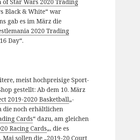
 of Star Wars 2020 Trading
rs Black & White“ war
ans gab es im März die
tlemania 2020 Trading
:16 Day“.
tere, meist hochpreisige Sport-
Shop gestellt: Ab dem 10. März
ect 2019-2020 Basketball
„-
 die noch erhältlichen
rading Cards
“ dazu, am gleichen
20 Racing Cards
„, die es
. Mai sollen die „
2019-20 Court