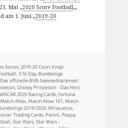
1. Mai „
2020 Score Football
„,
d am 1. Juni „
2019-20
es Soccer
,
2019-20 Court Kings
Football
,
3:16 Day
,
Bundesliga
,
Das offizielle BVB-Sammelkartenset
,
nzessin
,
Disney Prinzessin - Das Herz
 NASCAR 2020 Racing Cards
,
Fortuna
,
Match Attax
,
Match Attax 101
,
Match
 Bundesliga 2019/2020
,
Miraculous
,
Soccer Trading Cards
,
Panini
,
Peppa
tball
,
Star Wars
,
Star Wars -