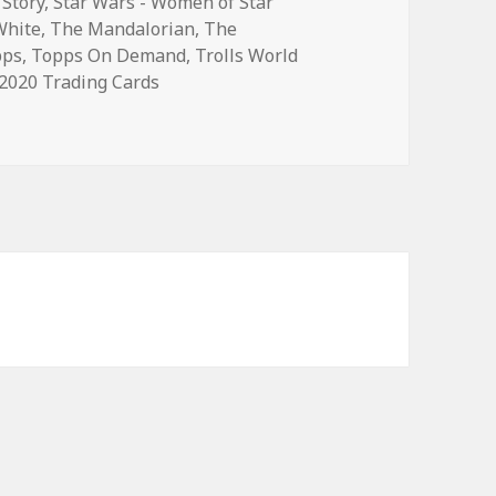
 Story
,
Star Wars - Women of Star
White
,
The Mandalorian
,
The
pps
,
Topps On Demand
,
Trolls World
020 Trading Cards
 mit massenhaft Neuheiten von Panini, Topps & Co.