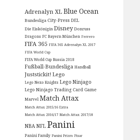
Blue Ocean
Adrenalyn XL
City-Press
DEL
Bundesliga
Disney
Die Eiskönigin
Donruss
Dragons
FC Bayern München
Ferrero
FIFA 365
FIFA 365 Adrenalyn XL 2017
FIFA World Cup
FIFA World Cup Russia 2018
Fußball-Bundesliga
Handball
Juststickit!
Lego
Lego Ninjago
Lego Nexo Knights
Lego Ninjago Trading Card Game
Match Attax
Marvel
Match Attax 2015/16 Extra
Match Attax 2016/17
Match Attax 2017/18
Panini
NBA
NFL
Panini Family
Panini Prizm
Pixar