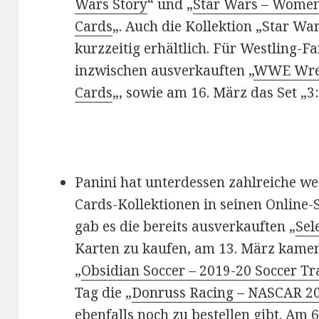
Wars Story
“ und „
Star Wars – Women
Cards
„. Auch die Kollektion „Star Wa
kurzzeitig erhältlich. Für Westling-F
inzwischen ausverkauften „
WWE Wres
Cards
„, sowie am 16. März das Set „3
Panini hat unterdessen zahlreiche wei
Cards-Kollektionen in seinen Online-
gab es die bereits ausverkauften „
Sel
Karten zu kaufen, am 13. März kamen
„
Obsidian Soccer – 2019-20 Soccer T
Tag die „
Donruss Racing – NASCAR 20
ebenfalls noch zu bestellen gibt. Am 6