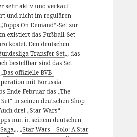
er sehr aktiv und verkauft
ort und nicht im regulären
n „Topps On Demand“-Set zur
m existiert das Fußball-Set
uro kostet. Den deutschen
Bundesliga Transfer Set
„, das
och bestellbar sind das Set
 „
Das offizielle BVB-
peration mit Borussia
ps Ende Februar das „The
 Set“ in seinen deutschen Shop
 Auch drei „Star Wars“-
opps nun in seinem deutschen
 Saga
„, „
Star Wars – Solo: A Star