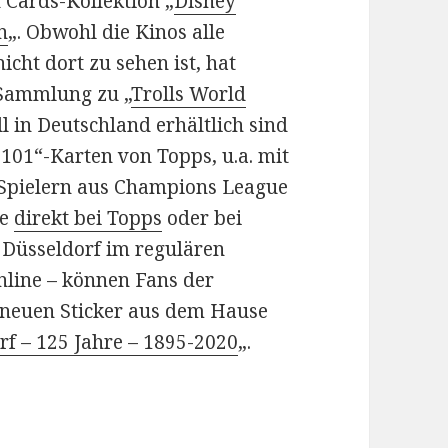
 Cards-Kollektion „
Disney
n
„. Obwohl die Kinos alle
icht dort zu sehen ist, hat
-Sammlung zu „
Trolls World
ll in Deutschland erhältlich sind
 101“-Karten von Topps, u.a. mit
Spielern aus Champions League
ie
direkt bei Topps
oder bei
 Düsseldorf im regulären
nline – können Fans der
e neuen Sticker aus dem Hause
rf – 125 Jahre – 1895-2020
„.