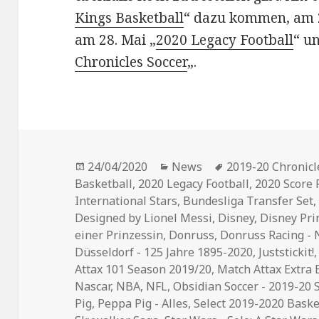
Kings Basketball
“ dazu kommen, am 2
am 28. Mai „
2020 Legacy Football
“ un
Chronicles Soccer
„.
Veröffentlicht
Kategorien
Schlagwörter
24/04/2020
News
2019-20 Chronicl
am
Basketball
,
2020 Legacy Football
,
2020 Score 
International Stars
,
Bundesliga Transfer Set
Designed by Lionel Messi
,
Disney
,
Disney Pri
einer Prinzessin
,
Donruss
,
Donruss Racing -
Düsseldorf - 125 Jahre 1895-2020
,
Juststickit!
Attax 101 Season 2019/20
,
Match Attax Extra
Nascar
,
NBA
,
NFL
,
Obsidian Soccer - 2019-20 
Pig
,
Peppa Pig - Alles
,
Select 2019-2020 Baske