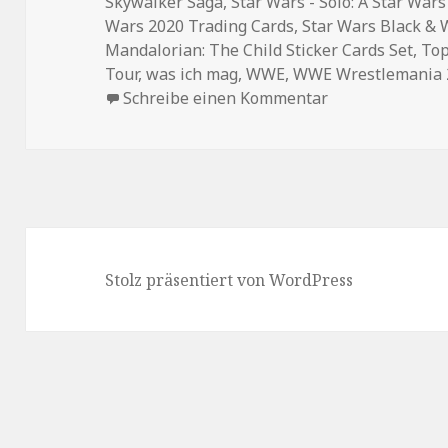
Skywalker Saga
,
Star Wars - Solo: A Star Wars
Wars 2020 Trading Cards
,
Star Wars Black & 
Mandalorian: The Child Sticker Cards Set
,
To
Tour
,
was ich mag
,
WWE
,
WWE Wrestlemania 2
zu News-Update
Schreibe einen Kommentar
Stolz präsentiert von WordPress