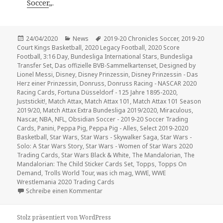
Soccer
„.
Veröffentlicht
Kategorien
Schlagwörter
24/04/2020
News
2019-20 Chronicles Soccer
,
2019-20
am
Court Kings Basketball
,
2020 Legacy Football
,
2020 Score
Football
,
3:16 Day
,
Bundesliga International Stars
,
Bundesliga
Transfer Set
,
Das offizielle BVB-Sammelkartenset
,
Designed by
Lionel Messi
,
Disney
,
Disney Prinzessin
,
Disney Prinzessin - Das
Herz einer Prinzessin
,
Donruss
,
Donruss Racing - NASCAR 2020
Racing Cards
,
Fortuna Düsseldorf - 125 Jahre 1895-2020
,
Juststickit!
,
Match Attax
,
Match Attax 101
,
Match Attax 101 Season
2019/20
,
Match Attax Extra Bundesliga 2019/2020
,
Miraculous
,
Nascar
,
NBA
,
NFL
,
Obsidian Soccer - 2019-20 Soccer Trading
Cards
,
Panini
,
Peppa Pig
,
Peppa Pig - Alles
,
Select 2019-2020
Basketball
,
Star Wars
,
Star Wars - Skywalker Saga
,
Star Wars -
Solo: A Star Wars Story
,
Star Wars - Women of Star Wars 2020
Trading Cards
,
Star Wars Black & White
,
The Mandalorian
,
The
Mandalorian: The Child Sticker Cards Set
,
Topps
,
Topps On
Demand
,
Trolls World Tour
,
was ich mag
,
WWE
,
WWE
Wrestlemania 2020 Trading Cards
zu News-Update mit massenhaft Neuheiten
Schreibe einen Kommentar
Stolz präsentiert von WordPress