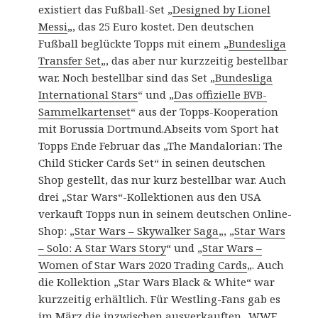
existiert das Fußball-Set „
Designed by Lionel
Messi
„, das 25 Euro kostet. Den deutschen
Fußball beglückte Topps mit einem „
Bundesliga
Transfer Set
„, das aber nur kurzzeitig bestellbar
war. Noch bestellbar sind das Set „
Bundesliga
International Stars
“ und „
Das offizielle BVB-
Sammelkartenset
“ aus der Topps-Kooperation
mit Borussia Dortmund.Abseits vom Sport hat
Topps Ende Februar das „The Mandalorian: The
Child Sticker Cards Set“ in seinen deutschen
Shop gestellt, das nur kurz bestellbar war. Auch
drei „Star Wars“-Kollektionen aus den USA
verkauft Topps nun in seinem deutschen Online-
Shop: „
Star Wars – Skywalker Saga
„, „
Star Wars
– Solo: A Star Wars Story
“ und „
Star Wars –
Women of Star Wars 2020 Trading Cards
„. Auch
die Kollektion „Star Wars Black & White“ war
kurzzeitig erhältlich. Für Westling-Fans gab es
im März die inzwischen ausverkauften „
WWE