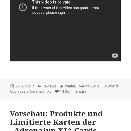
Veröffentlicht
Kategorien
Schlagwörter
27/05/2017
Reviews
Panini
,
Road to 2018 FIFA World
am
zu Vorstellung: „Road to 2
Cup Russia Adrenalyn XL
14 Kommentare
Vorschau: Produkte und
Limitierte Karten der
„Adrenalyn XL“-Cards