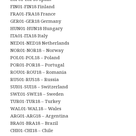
FIN01-FIN18 Finland
FRA01-FRA18 France
GER01-GER18 Germany
HUN01-HUN18 Hungary
ITA01-ITA18 Italy
NED01-NED18 Netherlands
NOR01-NOR18 – Norway
POL01-POL18 – Poland
POR01-POR18 – Portugal
ROU01-ROU18 – Romania
RUS01-RUS18 – Russia
SUI01-SUI18 – Switzerland
SWE01-SWE18 – Sweden
TUR01-TUR18 – Turkey
WAL01-WAL18 – Wales
ARG01-ARG18 – Argentina
BRA01-BRA18 – Brazil
CHI01-CHI18 – Chile