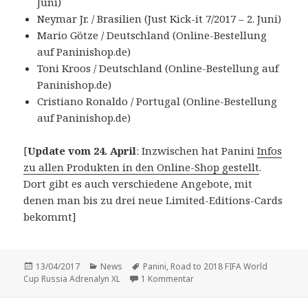
Juni)
Neymar Jr. / Brasilien (Just Kick-it 7/2017 – 2. Juni)
Mario Götze / Deutschland (Online-Bestellung
auf Paninishop.de)
Toni Kroos / Deutschland (Online-Bestellung auf
Paninishop.de)
Cristiano Ronaldo / Portugal (Online-Bestellung
auf Paninishop.de)
[
Update vom 24. April
: Inzwischen hat Panini
Infos
zu allen Produkten in den Online-Shop gestellt
.
Dort gibt es auch verschiedene Angebote, mit
denen man bis zu drei neue Limited-Editions-Cards
bekommt]
Veröffentlicht
Kategorien
Schlagwörter
13/04/2017
News
Panini
,
Road to 2018 FIFA World
am
zu Vorschau: Produkte und Li
Cup Russia Adrenalyn XL
1 Kommentar