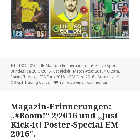
Veröffentlicht
Kategorien
Schlagwörter
11/04/2016
Magazin-Erinnerungen
Bravo Sport
,
am
Bundesliga 2015/2016
,
Just Kick-it!
,
Match Attax 2015/16 Extra
,
Panini
,
Topps
,
UEFA Euro 2016
,
UEFA Euro 2016 - Adrenalyn XL
zu Magazin-Erinner
Official Trading Cards
Schreibe einen Kommentar
Magazin-Erinnerungen:
„#Boom!“ 2/2016 und „Just
Kick-it! Poster-Special EM
2016“.