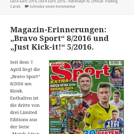
am
UEFA Euro 2016
,
UEFA Euro 2016 - Adrenalyn XL Official Trading
zu Magazin-Erinnerungen: „Just Kick
Cards
Schreibe einen Kommentar
Magazin-Erinnerungen:
„Bravo Sport“ 8/2016 und
„Just Kick-it!“ 5/2016.
Seit dem 7.
April liegt die
„Bravo Sport“
8/2016 am
Kiosk.
Enthalten ist
die dritte von
drei Limited
Editions aus
der Serie
„Match Attax