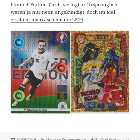
Limited-Edition-Cards verfügbar. Ursprünglich
waren ja nur neun angekündigt,
doch im Mai
erschien überraschend die LE10
.
Veröffentlicht
Kategorien
Schlagwörter
13/06/2016
Magazin-Erinnerungen
5!
,
Blue Ocean
,
Just