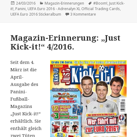
Veröffentlicht
Kategorien
Schlagwörter
24/03/2016
Magazin-Erinnerungen
#Boom!
,
Just Kick-
am
it!
,
Panini
,
UEFA Euro 2016 - Adrenalyn XL Official Trading Cards
,
zu Magazin-Erinnerungen
UEFA Euro 2016 Stickeralbum
3 Kommentare
Magazin-Erinnerung: „Just
Kick-it!“ 4/2016.
Seit dem 4.
März ist die
April-
Ausgabe des
Panini-
Fußball-
Magazins
„Just Kick-it!“
erhältlich. Sie
enthält gleich
zwei Tüten