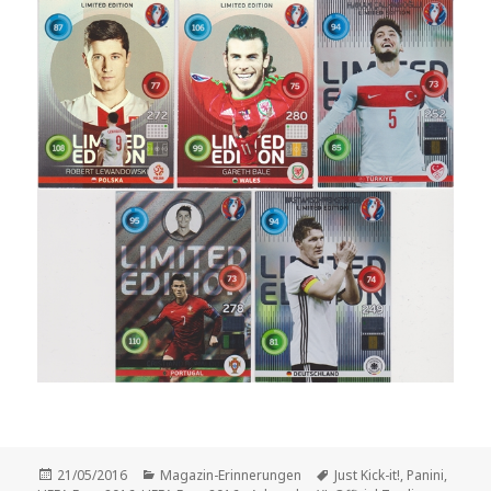
Veröffentlicht
Kategorien
Schlagwörter
21/05/2016
Magazin-Erinnerungen
Just Kick-it!
,
Panini
,