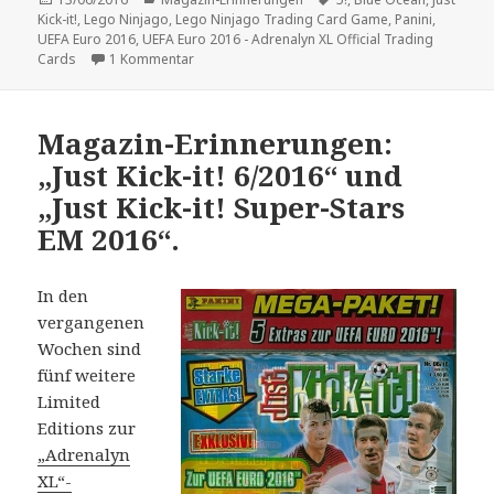
am
Kick-it!
,
Lego Ninjago
,
Lego Ninjago Trading Card Game
,
Panini
,
UEFA Euro 2016
,
UEFA Euro 2016 - Adrenalyn XL Official Trading
zu Magazin-Erinnerungen: „Just Kick-it!“ 7/2016 u
Cards
1 Kommentar
Magazin-Erinnerungen:
„Just Kick-it! 6/2016“ und
„Just Kick-it! Super-Stars
EM 2016“.
In den
vergangenen
Wochen sind
fünf weitere
Limited
Editions zur
„Adrenalyn
XL“-