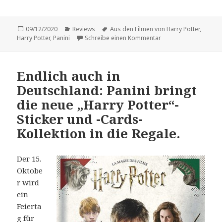
Veröffentlicht
Kategorien
Schlagwörter
09/12/2020
Reviews
Aus den Filmen von Harry Potter
,
am
zu Review: „Aus den F
Harry Potter
,
Panini
Schreibe einen Kommentar
Endlich auch in
Deutschland: Panini bringt
die neue „Harry Potter“-
Sticker und -Cards-
Kollektion in die Regale.
Der 15.
Oktobe
r wird
ein
Feierta
g für