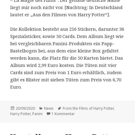
liegt mir noch nicht vor. [Nachtrag: In Deutschland
lautet er „Aus den Filmen von Harry Potter“].
Die Kollektion besteht aus 216 Stickern, darunter 36
Spezialsticker, sowie 50 Cards. Dem Album liegt wie
bei vergleichbaren Panini-Produkten ein Papp-
Bastelbogen bei, aus dem eine kleine Box gefaltet
werden kann, die Platz für die 50 Karten bietet. Das
Album wird 2,99 Euro kosten. Die Tüten mit vier
Cards sind zum Preis von 1 Euro erhältlich, zudem
gibt es Blister mit sieben Tüten zum Preis von 6,70
Euro.
Veröffentlicht
Kategorien
Schlagwörter
20/09/2020
News
From the Films of Harry Potter
,
am
zu Endlich auch in Deutschland: Pani
Harry Potter
,
Panini
1 Kommentar