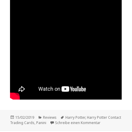
Veröffentlicht
Kategorien
Schlagwörter
15/02/2019
Reviews
Harry Potter
,
Harry Potter Contact
am
zu Vorstellung: „H
Trading Cards
,
Panini
Schreibe einen Kommentar