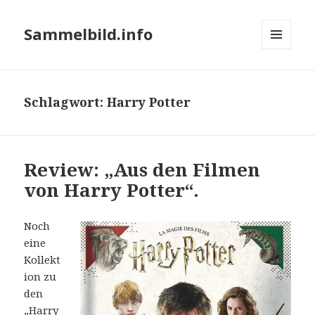
Sammelbild.info
MENÜ
UND
WIDGETS
Schlagwort:
Harry Potter
Review: „Aus den Filmen
von Harry Potter“.
Noch
eine
Kollekt
ion zu
den
„Harry